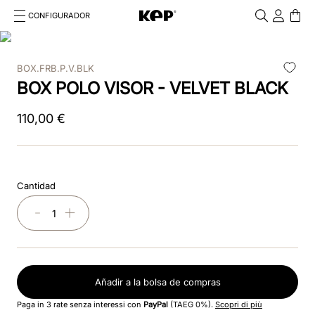
CONFIGURADOR
Cosa stai cercando?
Cancella
BOX.FRB.P.V.BLK
TÉRMINOS MÁS BUSCADOS
BOX POLO VISOR - VELVET BLACK
1
.
kep
110
,
00
€
2
.
nova
3
.
chromo 2 0
Cantidad
4
.
black
－
＋
5
.
frontale
6
.
cascos
Añadir a la bolsa de compras
7
.
front insert
Paga in 3 rate senza interessi con
PayPal
(TAEG 0%).
Scopri di più
8
.
star