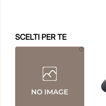
SCELTI PER TE
60
,
00
€