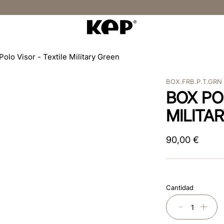
Polo Visor - Textile Military Green
BOX.FRB.P.T.GRN
BOX PO
MILITA
90
,
00
€
Cantidad
－
＋