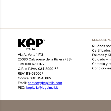
DESCUBRE K
Quiénes so
Certificado
Via A. Volta 11/13
Folletos y 
25080 Calvagese della Riviera (BS)
Cuidado y m
Garantía y 
+39 030 6700172
Condiciones
C.F. e P.IVA: 03418990168
REA: BS-580027
Codice SDI: USAL8PV
Email:
contact@kepitalia.com
PEC:
kepitalia@legalmail.it