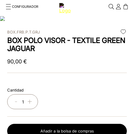
CONFIGURADOR
Cosa stai cercando?
Cancella
BOX.FRB.P.T.GRJ
TÉRMINOS MÁS BUSCADOS
BOX POLO VISOR - TEXTILE GREEN
1
.
kep cromo 2 0
JAGUAR
2
.
kep
90
,
00
€
3
.
helmet
4
.
inserti
Cantidad
5
.
polo
－
＋
6
.
accessori
7
.
front
Añadir a la bolsa de compras