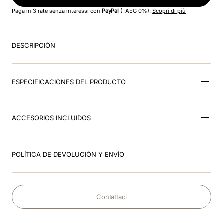
8
.
visor
Paga in 3 rate senza interessi con
PayPal
(TAEG 0%).
Scopri di più
9
.
kep nero
DESCRIPCIÓN
10
.
kep cromo
ESPECIFICACIONES DEL PRODUCTO
ACCESORIOS INCLUIDOS
POLÍTICA DE DEVOLUCIÓN Y ENVÍO
Contattaci