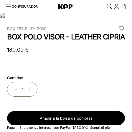
CONFIGURADOR
Cosa stai cercando?
Cancella
BOX.FRB.P.LTH.POW
TÉRMINOS MÁS BUSCADOS
BOX POLO VISOR - LEATHER CIPRIA
1
.
kep cromo 2 0
180
,
00
€
2
.
smart nova
3
.
helmet
Cantidad
4
.
inserti
－
＋
5
.
polo
6
.
casco
Añadir a la bolsa de compras
7
.
smart
Paga in 3 rate senza interessi con
PayPal
(TAEG 0%).
Scopri di più
8
.
accessori