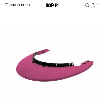
CONFIGURADOR
Cosa stai cercando?
Cancella
TÉRMINOS MÁS BUSCADOS
1
.
kep cromo 2 0
2
.
smart nova
3
.
helmet
4
.
inserti
5
.
polo
6
.
casco
7
.
smart
8
.
accessori