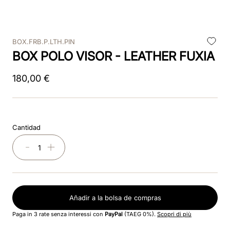
9
.
visor
BOX.FRB.P.LTH.PIN
10
.
kep nero
BOX POLO VISOR - LEATHER FUXIA
180
,
00
€
Cantidad
－
＋
Añadir a la bolsa de compras
Paga in 3 rate senza interessi con
PayPal
(TAEG 0%).
Scopri di più