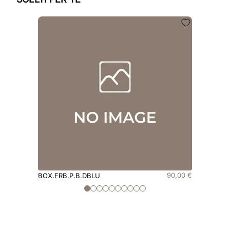
90
,
00
€
BOX.FRB.P.B.DBLU