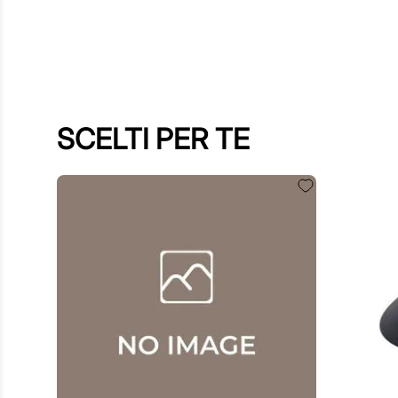
SCELTI PER TE
60
,
00
€