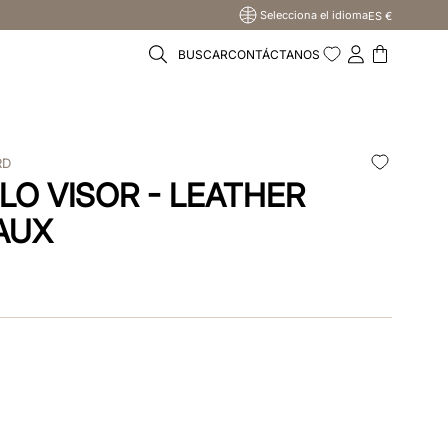
Selecciona el idioma
ES €
BUSCAR
CONTÁCTANOS
RD
LO VISOR - LEATHER
AUX