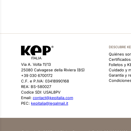
DESCUBRE K
Quiénes so
Certificado
Via A. Volta 11/13
Folletos y 
25080 Calvagese della Riviera (BS)
Cuidado y m
Garantía y 
+39 030 6700172
Condiciones
C.F. e P.IVA: 03418990168
REA: BS-580027
Codice SDI: USAL8PV
Email:
contact@kepitalia.com
PEC:
kepitalia@legalmail.it