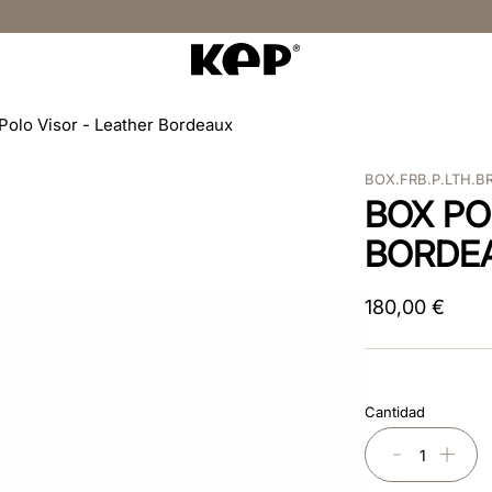
Polo Visor - Leather Bordeaux
BOX.FRB.P.LTH.B
BOX PO
BORDE
180
,
00
€
Cantidad
－
＋