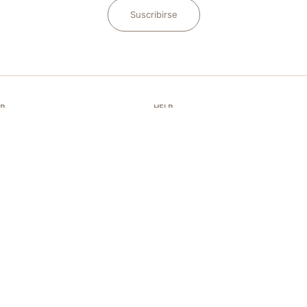
Suscribirse
EP
HELP
mos
Preguntas frecuentes (FAQ)
s de conformidad
Envíos y pagos
KEP Book
Mi pedido
antenimiento
Contáctanos
reparaciones
Accesibilidad
 generales de venta
Guia de tallas