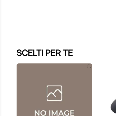
SCELTI PER TE
60
,
00
€