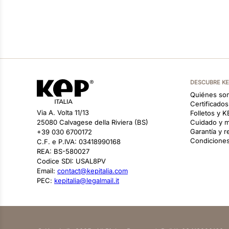
DESCUBRE K
Quiénes so
Certificado
Via A. Volta 11/13
Folletos y 
25080 Calvagese della Riviera (BS)
Cuidado y m
Garantía y 
+39 030 6700172
Condiciones
C.F. e P.IVA: 03418990168
REA: BS-580027
Codice SDI: USAL8PV
Email:
contact@kepitalia.com
PEC:
kepitalia@legalmail.it