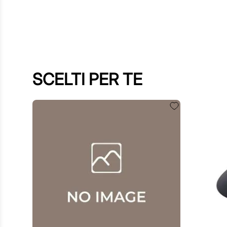
SCELTI PER TE
60
,
00
€