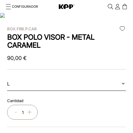
CONFIGURADOR
Cosa stai cercando?
Cancella
BOX.FRB.P.CAR
TÉRMINOS MÁS BUSCADOS
BOX POLO VISOR - METAL
1
.
cromo
CARAMEL
2
.
chromo 2 0
90
,
00
€
3
.
frontale
4
.
black
L
5
.
front insert
Cantidad
6
.
cascos
－
＋
7
.
rosa
8
.
visera