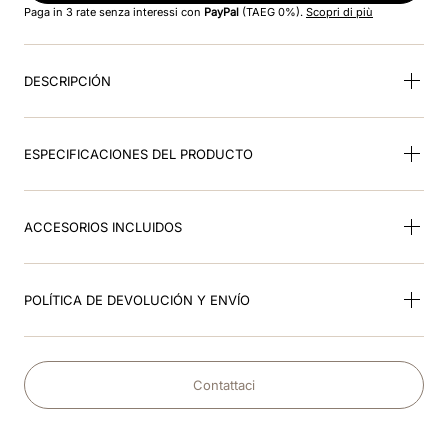
Paga in 3 rate senza interessi con
PayPal
(TAEG 0%).
Scopri di più
9
.
kep nero
DESCRIPCIÓN
10
.
kep cromo
ESPECIFICACIONES DEL PRODUCTO
ACCESORIOS INCLUIDOS
POLÍTICA DE DEVOLUCIÓN Y ENVÍO
Contattaci