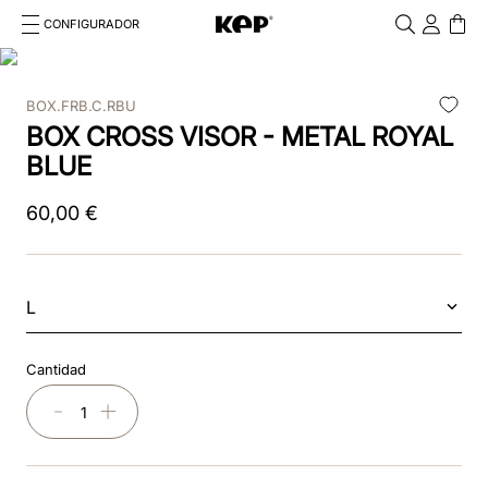
CONFIGURADOR
Cosa stai cercando?
Cancella
BOX.FRB.C.RBU
TÉRMINOS MÁS BUSCADOS
BOX CROSS VISOR - METAL ROYAL
1
.
kep
BLUE
2
.
nova
60
,
00
€
3
.
chromo 2 0
4
.
black
L
5
.
frontale
Cantidad
6
.
cascos
－
＋
7
.
star
8
.
front insert