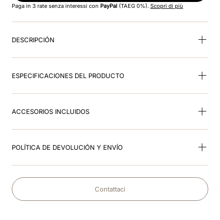
Paga in 3 rate senza interessi con
PayPal
(TAEG 0%).
Scopri di più
9
.
kep nero
DESCRIPCIÓN
10
.
nebula
ESPECIFICACIONES DEL PRODUCTO
ACCESORIOS INCLUIDOS
POLÍTICA DE DEVOLUCIÓN Y ENVÍO
Contattaci