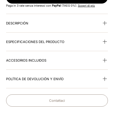
8
.
bordeaux
Paga in 3 rate senza interessi con
PayPal
(TAEG 0%).
Scopri di più
9
.
frontal
DESCRIPCIÓN
10
.
cromo 2 0 mate
ESPECIFICACIONES DEL PRODUCTO
ACCESORIOS INCLUIDOS
POLÍTICA DE DEVOLUCIÓN Y ENVÍO
Contattaci