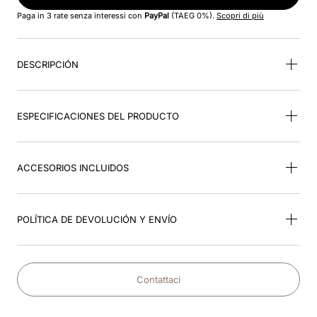
8
.
visor
Paga in 3 rate senza interessi con
PayPal
(TAEG 0%).
Scopri di più
9
.
kep nero
DESCRIPCIÓN
10
.
kep cromo
ESPECIFICACIONES DEL PRODUCTO
ACCESORIOS INCLUIDOS
POLÍTICA DE DEVOLUCIÓN Y ENVÍO
Contattaci