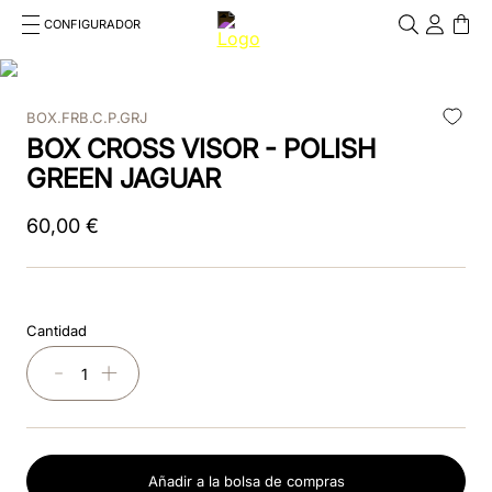
CONFIGURADOR
Cosa stai cercando?
Cancella
BOX.FRB.C.P.GRJ
TÉRMINOS MÁS BUSCADOS
BOX CROSS VISOR - POLISH
1
.
kep cromo 2 0
GREEN JAGUAR
2
.
kep
60
,
00
€
3
.
helmet
4
.
inserti
Cantidad
5
.
polo
－
＋
6
.
accessori
7
.
front
Añadir a la bolsa de compras