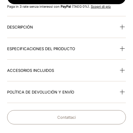
8
.
visera
Paga in 3 rate senza interessi con
PayPal
(TAEG 0%).
Scopri di più
9
.
kep nova
DESCRIPCIÓN
10
.
milano
ESPECIFICACIONES DEL PRODUCTO
ACCESORIOS INCLUIDOS
POLÍTICA DE DEVOLUCIÓN Y ENVÍO
Contattaci