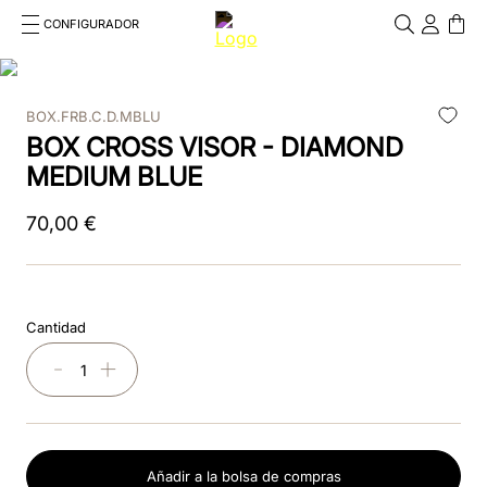
CONFIGURADOR
Cosa stai cercando?
Cancella
BOX.FRB.C.D.MBLU
TÉRMINOS MÁS BUSCADOS
BOX CROSS VISOR - DIAMOND
1
.
cromo
MEDIUM BLUE
2
.
chromo 2 0
70
,
00
€
3
.
frontale
4
.
black
Cantidad
5
.
front insert
－
＋
6
.
cascos
7
.
rosa
Añadir a la bolsa de compras