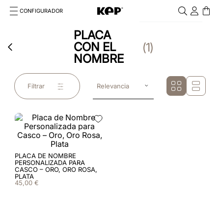
CONFIGURADOR
Cosa stai cercando?
PLACA
Cancella
CON EL
1
TÉRMINOS MÁS BUSCADOS
NOMBRE
1
.
kep
Filtrar
Relevancia
2
.
nova
3
.
chromo 2 0
4
.
black
5
.
frontale
PLACA DE NOMBRE
PERSONALIZADA PARA
CASCO – ORO, ORO ROSA,
PLATA
6
.
cascos
45
,
00
€
7
.
front insert
8
.
star