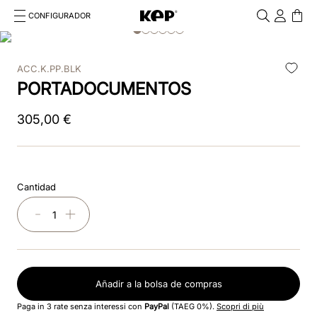
CONFIGURADOR
Cosa stai cercando?
Cancella
ACC.K.PP.BLK
TÉRMINOS MÁS BUSCADOS
PORTADOCUMENTOS
1
.
casco
305
,
00
€
2
.
chromo 2 0
3
.
frontale
Cantidad
4
.
cascos
－
＋
5
.
casco kep smart nova polish
6
.
visera
Añadir a la bolsa de compras
7
.
milano
Paga in 3 rate senza interessi con
PayPal
(TAEG 0%).
Scopri di più
8
.
bordeaux