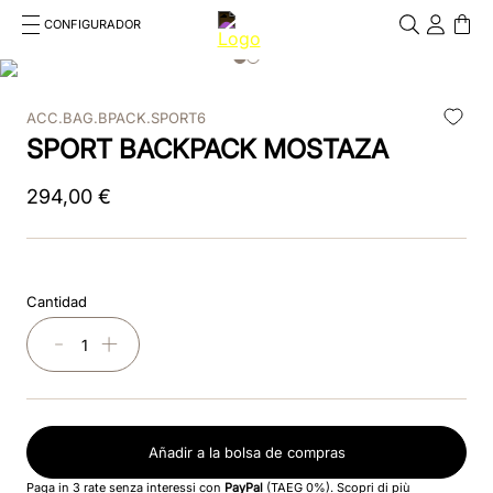
CONFIGURADOR
Cosa stai cercando?
Cancella
ACC.BAG.BPACK.SPORT6
TÉRMINOS MÁS BUSCADOS
SPORT BACKPACK MOSTAZA
1
.
kep
294
,
00
€
2
.
nova
3
.
chromo 2 0
Cantidad
4
.
black
－
＋
5
.
frontale
6
.
cascos
Añadir a la bolsa de compras
7
.
front insert
Paga in 3 rate senza interessi con
PayPal
(TAEG 0%).
Scopri di più