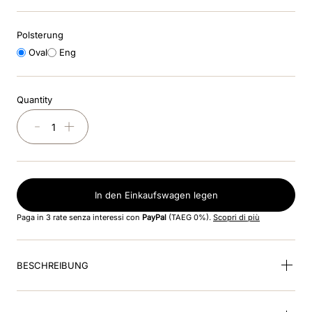
8
.
black
Polsterung
9
.
kep nero
Oval
Eng
10
.
kep cromo
Quantity
－
＋
In den Einkaufswagen legen
Paga in 3 rate senza interessi con
PayPal
(TAEG 0%).
Scopri di più
BESCHREIBUNG