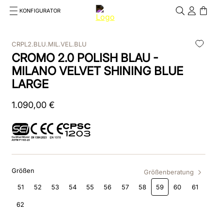
KONFIGURATOR
Cosa stai cercando?
Cancella
CRPL2.BLU.MIL.VEL.BLU
CROMO 2.0 POLISH BLAU -
TOP SEARCHES
MILANO VELVET SHINING BLUE
1
.
reithelm
LARGE
2
.
box
1
.
090
,
00
€
3
.
chromo 2
4
.
visiera polo
5
.
verona
Größen
Größenberatung
6
.
star
51
52
53
54
55
56
57
58
59
60
61
7
.
textil
62