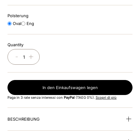
8
.
glänzend
Polsterung
9
.
helm
Oval
Eng
10
.
smart inlay
Quantity
－
＋
In den Einkaufswagen legen
Paga in 3 rate senza interessi con
PayPal
(TAEG 0%).
Scopri di più
BESCHREIBUNG