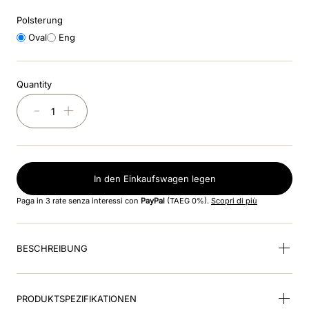
Polsterung
9
.
smart inlay
Oval
Eng
10
.
helm
Quantity
－
＋
In den Einkaufswagen legen
Paga in 3 rate senza interessi con
PayPal
(TAEG 0%).
Scopri di più
BESCHREIBUNG
PRODUKTSPEZIFIKATIONEN