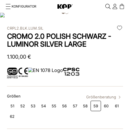
KONFIGURATOR
Cosa stai cercando?
Cancella
CRPL2.BLK.LUM.SIL
TOP SEARCHES
CROMO 2.0 POLISH SCHWARZ -
1
.
smart nova
LUMINOR SILVER LARGE
2
.
reithelm
1
.
100
,
00
€
3
.
box
4
.
chromo 2
5
.
verona
Größen
Größenberatung
6
.
visiera polo
51
52
53
54
55
56
57
58
59
60
61
62
7
.
star
8
.
textil