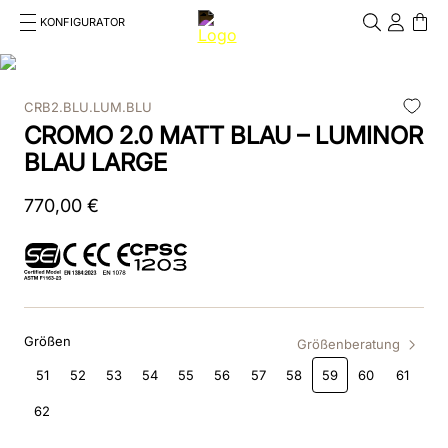
KONFIGURATOR
Cosa stai cercando?
Cancella
CRB2.BLU.LUM.BLU
TOP SEARCHES
CROMO 2.0 MATT BLAU – LUMINOR
1
.
smart nova
BLAU LARGE
2
.
nova
770
,
00
€
3
.
reithelm
4
.
smart
5
.
box
Größen
Größenberatung
6
.
pink
51
52
53
54
55
56
57
58
59
60
61
62
7
.
chromo 2