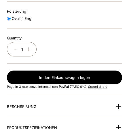
8
.
glänzend
Polsterung
9
.
helm
Oval
Eng
10
.
smart nova polo star
Quantity
－
＋
In den Einkaufswagen legen
Paga in 3 rate senza interessi con
PayPal
(TAEG 0%).
Scopri di più
BESCHREIBUNG
PRODUKTSPEZIFIKATIONEN