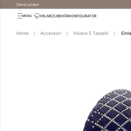
Store Locator
HELME
ZUBEHÖR
KONFIGURATOR
Accessori
Visiere E Tasselli
Einl