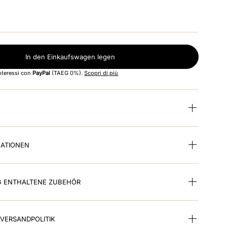
In den Einkaufswagen legen
interessi con
PayPal
(TAEG 0%).
Scopri di più
KATIONEN
G ENTHALTENE ZUBEHÖR
VERSANDPOLITIK