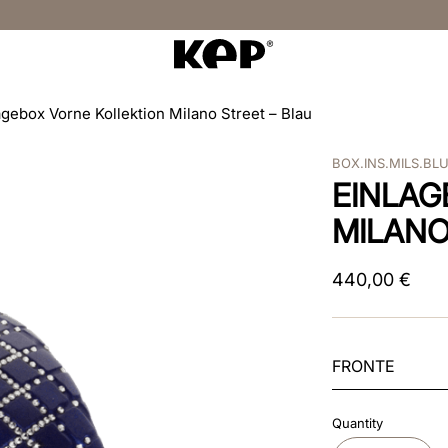
agebox Vorne Kollektion Milano Street – Blau
BOX.INS.MILS.BL
EINLAG
MILANO
440
,
00
€
FRONTE
Quantity