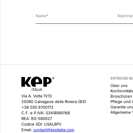
ENTDECKE K
Über uns
Konformitäts
Via A. Volta 11/13
Broschüren
25080 Calvagese della Riviera (BS)
Pflege und 
Garantie un
+39 030 6700172
Allgemeine
C.F. e P.IVA: 03418990168
REA: BS-580027
Codice SDI: USAL8PV
Email:
contact@kepitalia.com