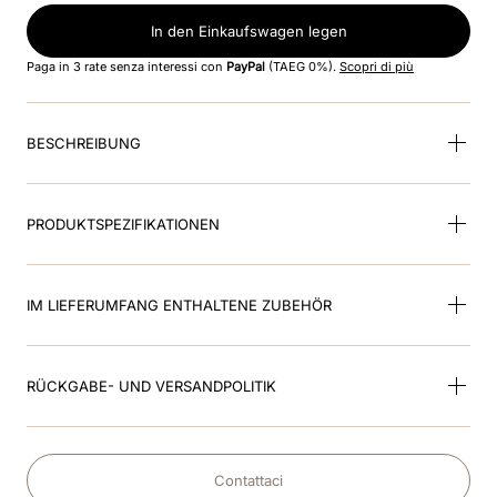
In den Einkaufswagen legen
9
.
kep nero
Paga in 3 rate senza interessi con
PayPal
(TAEG 0%).
Scopri di più
10
.
nebula
BESCHREIBUNG
PRODUKTSPEZIFIKATIONEN
IM LIEFERUMFANG ENTHALTENE ZUBEHÖR
RÜCKGABE- UND VERSANDPOLITIK
Contattaci