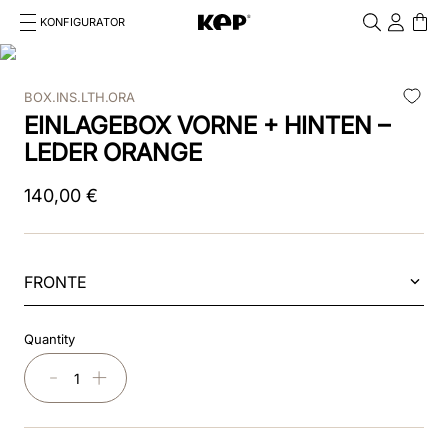
KONFIGURATOR
Cosa stai cercando?
Cancella
BOX.INS.LTH.ORA
TOP SEARCHES
EINLAGEBOX VORNE + HINTEN –
1
.
kep cromo 2 0
LEDER ORANGE
2
.
helmet
140
,
00
€
3
.
kep
4
.
smart nova
FRONTE
5
.
accessori
Quantity
6
.
inserti
－
＋
7
.
casco
8
.
smart