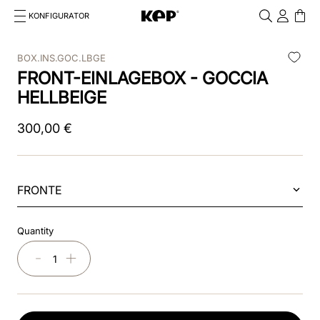
KONFIGURATOR
Cosa stai cercando?
Cancella
BOX.INS.GOC.LBGE
FRONT-EINLAGEBOX - GOCCIA
TOP SEARCHES
HELLBEIGE
1
.
smart nova
300
,
00
€
2
.
nova
3
.
reithelm
FRONTE
4
.
smart
5
.
box
Quantity
6
.
pink
－
＋
7
.
chromo 2
8
.
glänzend