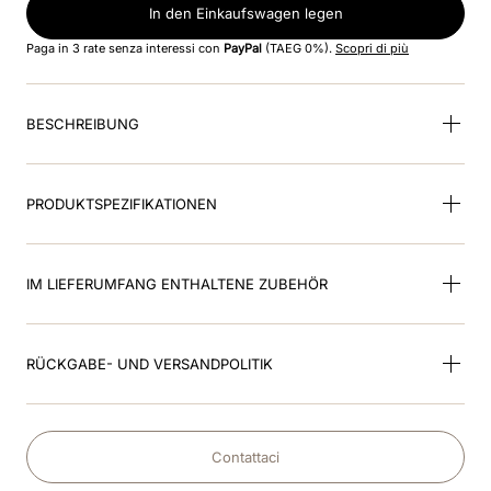
In den Einkaufswagen legen
9
.
helm
Paga in 3 rate senza interessi con
PayPal
(TAEG 0%).
Scopri di più
10
.
smart nova polo star
BESCHREIBUNG
PRODUKTSPEZIFIKATIONEN
IM LIEFERUMFANG ENTHALTENE ZUBEHÖR
RÜCKGABE- UND VERSANDPOLITIK
Contattaci