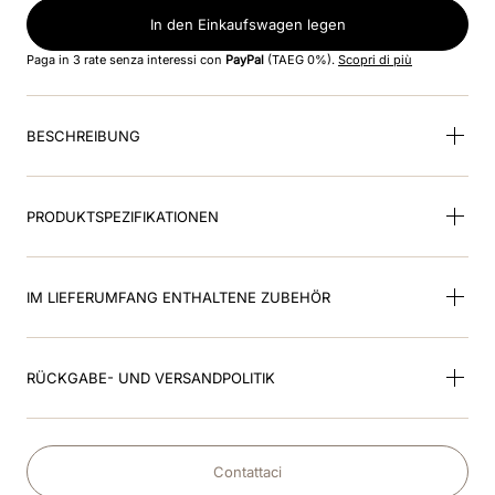
8
.
black
In den Einkaufswagen legen
9
.
kep nero
Paga in 3 rate senza interessi con
PayPal
(TAEG 0%).
Scopri di più
10
.
kep cromo
BESCHREIBUNG
PRODUKTSPEZIFIKATIONEN
IM LIEFERUMFANG ENTHALTENE ZUBEHÖR
RÜCKGABE- UND VERSANDPOLITIK
Contattaci