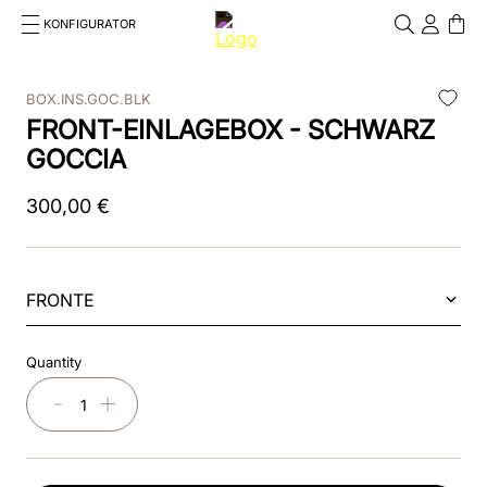
KONFIGURATOR
Cosa stai cercando?
Cancella
BOX.INS.GOC.BLK
FRONT-EINLAGEBOX - SCHWARZ
TOP SEARCHES
GOCCIA
1
.
kep cromo 2 0
300
,
00
€
2
.
helmet
3
.
inserti
FRONTE
4
.
polo
5
.
accessori
Quantity
6
.
front
－
＋
7
.
visor