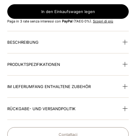
8
.
glänzend
In den Einkaufswagen legen
9
.
kep inlay smart nova
Paga in 3 rate senza interessi con
PayPal
(TAEG 0%).
Scopri di più
10
.
smart nova polo star
BESCHREIBUNG
PRODUKTSPEZIFIKATIONEN
IM LIEFERUMFANG ENTHALTENE ZUBEHÖR
RÜCKGABE- UND VERSANDPOLITIK
Contattaci