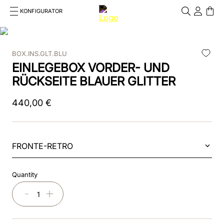
KONFIGURATOR
Cosa stai cercando?
Cancella
BOX.INS.GLT.BLU
TOP SEARCHES
EINLEGEBOX VORDER- UND
1
.
smart nova
RÜCKSEITE BLAUER GLITTER
2
.
nova
440
,
00
€
3
.
reithelm
4
.
box
FRONTE-RETRO
5
.
pink
Quantity
6
.
chromo 2
－
＋
7
.
helm