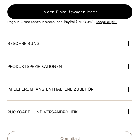
8
.
glänzend
In den Einkaufswagen legen
9
.
helm
Paga in 3 rate senza interessi con
PayPal
(TAEG 0%).
Scopri di più
10
.
smart nova polo star
BESCHREIBUNG
PRODUKTSPEZIFIKATIONEN
IM LIEFERUMFANG ENTHALTENE ZUBEHÖR
RÜCKGABE- UND VERSANDPOLITIK
Contattaci