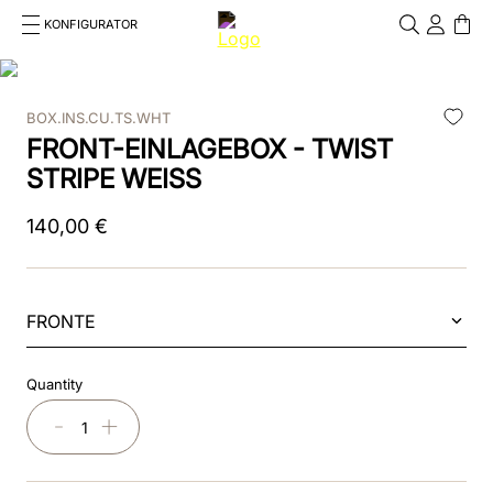
KONFIGURATOR
Cosa stai cercando?
Cancella
BOX.INS.CU.TS.WHT
TOP SEARCHES
FRONT-EINLAGEBOX - TWIST
1
.
smart nova
STRIPE WEISS
2
.
nova
140
,
00
€
3
.
reithelm
4
.
smart
FRONTE
5
.
box
Quantity
6
.
pink
－
＋
7
.
chromo 2