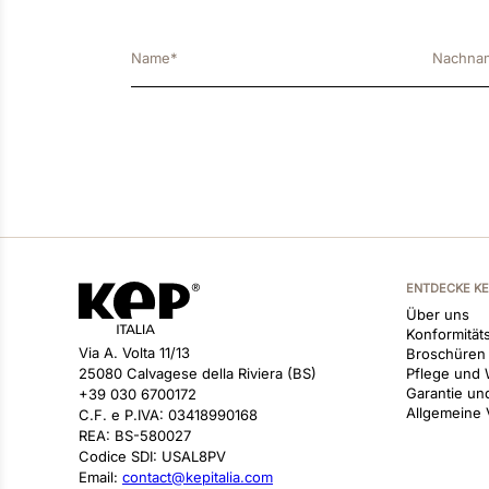
ENTDECKE K
Über uns
Konformitäts
Via A. Volta 11/13
Broschüren
25080 Calvagese della Riviera (BS)
Pflege und 
Garantie un
+39 030 6700172
Allgemeine
C.F. e P.IVA: 03418990168
REA: BS-580027
Codice SDI: USAL8PV
Email:
contact@kepitalia.com