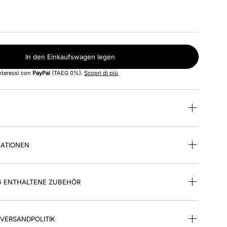
In den Einkaufswagen legen
interessi con
PayPal
(TAEG 0%).
Scopri di più
KATIONEN
G ENTHALTENE ZUBEHÖR
VERSANDPOLITIK