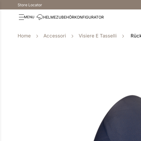
Store Locator
HELME
ZUBEHÖR
KONFIGURATOR
Accessori
Visiere E Tasselli
Rück