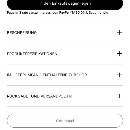
8
.
glänzend
In den Einkaufswagen legen
Paga in 3 rate senza interessi con
PayPal
(TAEG 0%).
Scopri di più
9
.
smart nova polo star
10
.
kep inlay smart nova
BESCHREIBUNG
PRODUKTSPEZIFIKATIONEN
IM LIEFERUMFANG ENTHALTENE ZUBEHÖR
RÜCKGABE- UND VERSANDPOLITIK
Contattaci