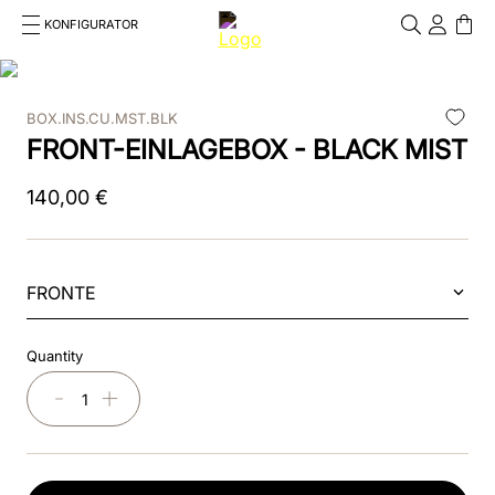
KONFIGURATOR
Cosa stai cercando?
Cancella
BOX.INS.CU.MST.BLK
TOP SEARCHES
FRONT-EINLAGEBOX - BLACK MIST
1
.
smart nova
140
,
00
€
2
.
nova
3
.
reithelm
FRONTE
4
.
box
Quantity
5
.
pink
－
＋
6
.
chromo 2
7
.
helm