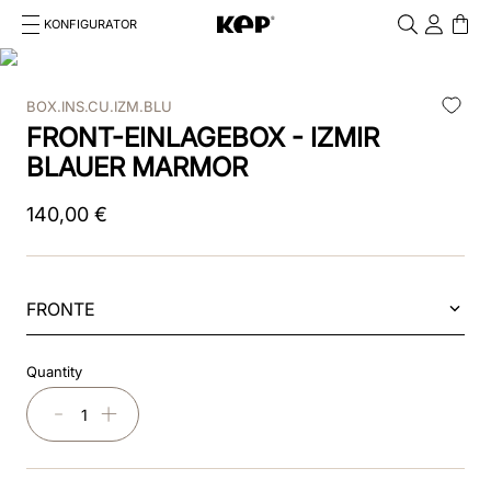
KONFIGURATOR
Cosa stai cercando?
Cancella
BOX.INS.CU.IZM.BLU
TOP SEARCHES
FRONT-EINLAGEBOX - IZMIR
1
.
reithelm
BLAUER MARMOR
2
.
box
140
,
00
€
3
.
chromo 2
4
.
visiera polo
FRONTE
5
.
glänzend
Quantity
6
.
helm
－
＋
7
.
smart nova polo star
8
.
kep inlay smart nova