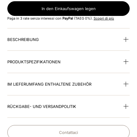
In den Einkaufswagen legen
9
.
inserto fronte
Paga in 3 rate senza interessi con
PayPal
(TAEG 0%).
Scopri di più
10
.
glänzend schwarz
BESCHREIBUNG
PRODUKTSPEZIFIKATIONEN
IM LIEFERUMFANG ENTHALTENE ZUBEHÖR
RÜCKGABE- UND VERSANDPOLITIK
Contattaci