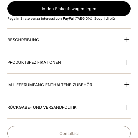
In den Einkaufswagen legen
9
.
kep nero
Paga in 3 rate senza interessi con
PayPal
(TAEG 0%).
Scopri di più
10
.
nebula
BESCHREIBUNG
PRODUKTSPEZIFIKATIONEN
IM LIEFERUMFANG ENTHALTENE ZUBEHÖR
RÜCKGABE- UND VERSANDPOLITIK
Contattaci