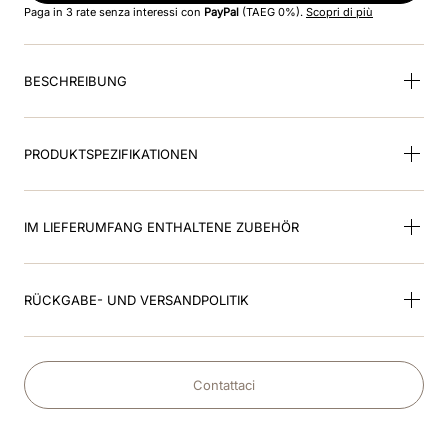
Paga in 3 rate senza interessi con
PayPal
(TAEG 0%).
Scopri di più
9
.
helm
BESCHREIBUNG
10
.
smart nova polo star
PRODUKTSPEZIFIKATIONEN
IM LIEFERUMFANG ENTHALTENE ZUBEHÖR
RÜCKGABE- UND VERSANDPOLITIK
Contattaci