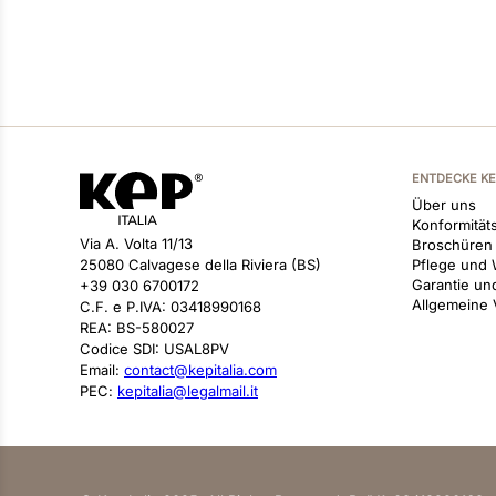
ENTDECKE K
Über uns
Konformitäts
Via A. Volta 11/13
Broschüren
25080 Calvagese della Riviera (BS)
Pflege und 
Garantie un
+39 030 6700172
Allgemeine
C.F. e P.IVA: 03418990168
REA: BS-580027
Codice SDI: USAL8PV
Email:
contact@kepitalia.com
PEC:
kepitalia@legalmail.it