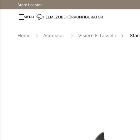
Store Locator
HELME
ZUBEHÖR
KONFIGURATOR
Accessori
Visiere E Tasselli
Stan