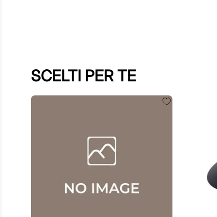
SCELTI PER TE
60
,
00
€