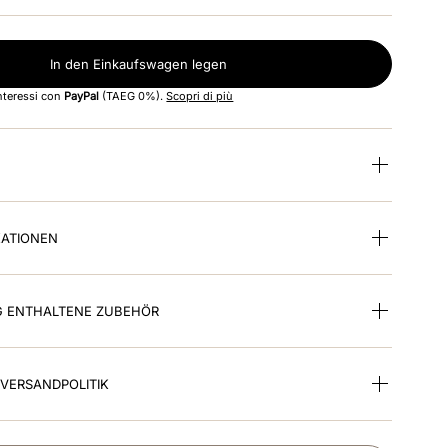
In den Einkaufswagen legen
interessi con
PayPal
(TAEG 0%).
Scopri di più
KATIONEN
G ENTHALTENE ZUBEHÖR
VERSANDPOLITIK