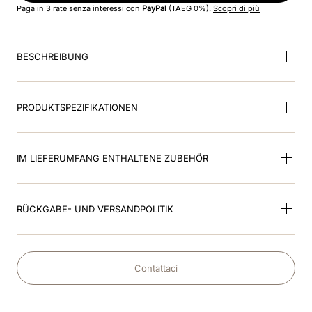
Paga in 3 rate senza interessi con
PayPal
(TAEG 0%).
Scopri di più
9
.
inserto fronte
BESCHREIBUNG
10
.
glänzend schwarz
PRODUKTSPEZIFIKATIONEN
IM LIEFERUMFANG ENTHALTENE ZUBEHÖR
RÜCKGABE- UND VERSANDPOLITIK
Contattaci