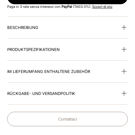
8
.
visor
Paga in 3 rate senza interessi con
PayPal
(TAEG 0%).
Scopri di più
9
.
kep nero
BESCHREIBUNG
10
.
kep cromo
PRODUKTSPEZIFIKATIONEN
IM LIEFERUMFANG ENTHALTENE ZUBEHÖR
RÜCKGABE- UND VERSANDPOLITIK
Contattaci