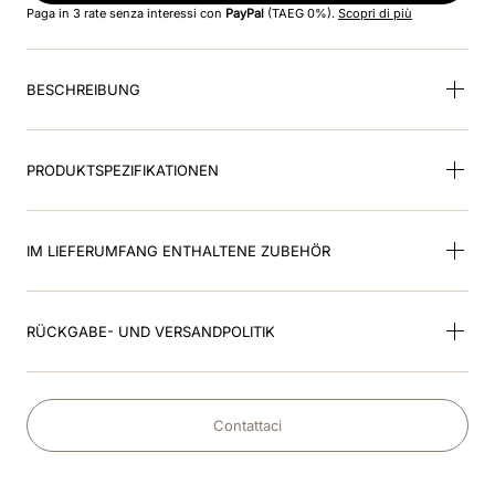
Paga in 3 rate senza interessi con
PayPal
(TAEG 0%).
Scopri di più
9
.
visor
BESCHREIBUNG
10
.
kep nero
PRODUKTSPEZIFIKATIONEN
IM LIEFERUMFANG ENTHALTENE ZUBEHÖR
RÜCKGABE- UND VERSANDPOLITIK
Contattaci