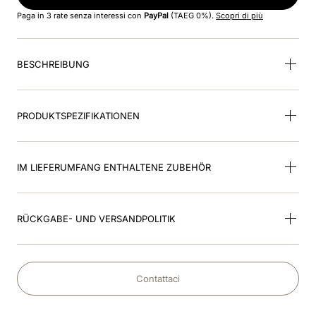
8
.
glänzend
Paga in 3 rate senza interessi con
PayPal
(TAEG 0%).
Scopri di più
9
.
helm
BESCHREIBUNG
10
.
smart nova polo star
PRODUKTSPEZIFIKATIONEN
IM LIEFERUMFANG ENTHALTENE ZUBEHÖR
RÜCKGABE- UND VERSANDPOLITIK
Contattaci