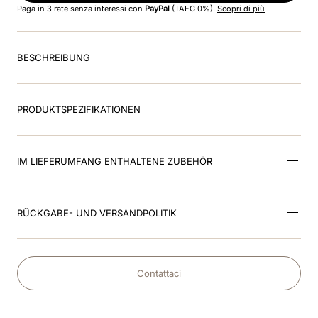
Paga in 3 rate senza interessi con
PayPal
(TAEG 0%).
Scopri di più
9
.
kep nero
BESCHREIBUNG
10
.
kep cromo
PRODUKTSPEZIFIKATIONEN
IM LIEFERUMFANG ENTHALTENE ZUBEHÖR
RÜCKGABE- UND VERSANDPOLITIK
Contattaci