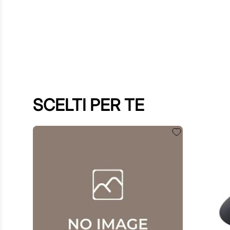
SCELTI PER TE
60
,
00
€