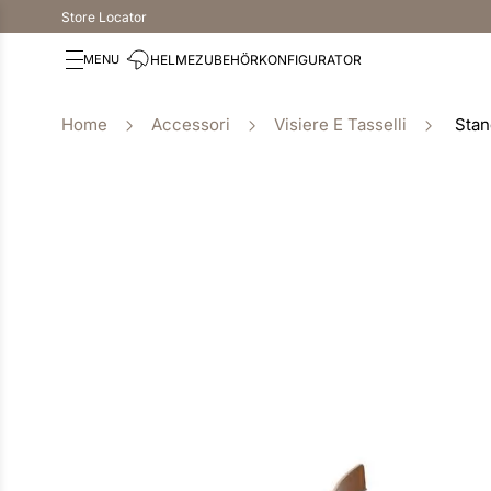
Store Locator
HELME
ZUBEHÖR
KONFIGURATOR
Accessori
Visiere E Tasselli
Stan