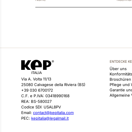
ENTDECKE K
Über uns
Konformitäts
Via A. Volta 11/13
Broschüren
25080 Calvagese della Riviera (BS)
Pflege und 
Garantie un
+39 030 6700172
Allgemeine
C.F. e P.IVA: 03418990168
REA: BS-580027
Codice SDI: USAL8PV
Email:
contact@kepitalia.com
PEC:
kepitalia@legalmail.it