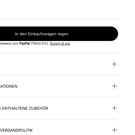
In den Einkaufswagen legen
interessi con
PayPal
(TAEG 0%).
Scopri di più
KATIONEN
G ENTHALTENE ZUBEHÖR
VERSANDPOLITIK