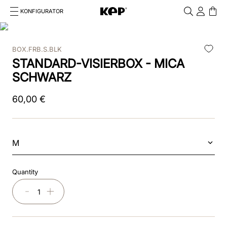
KONFIGURATOR
Cosa stai cercando?
Cancella
BOX.FRB.S.BLK
TOP SEARCHES
STANDARD-VISIERBOX - MICA
1
.
kep cromo 2 0
SCHWARZ
2
.
kep
60
,
00
€
3
.
helmet
4
.
inserti
M
5
.
polo
Quantity
6
.
accessori
－
＋
7
.
front
8
.
visor