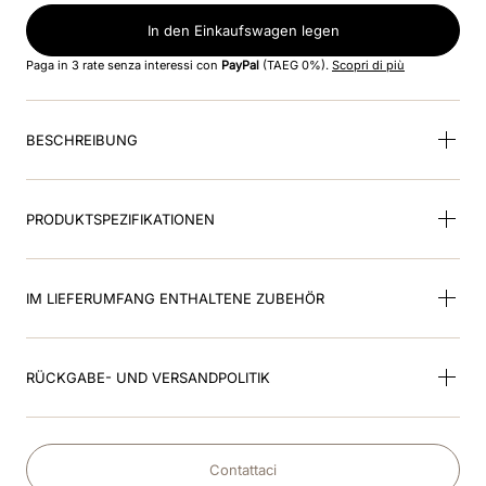
In den Einkaufswagen legen
9
.
kep nero
Paga in 3 rate senza interessi con
PayPal
(TAEG 0%).
Scopri di più
10
.
kep cromo
BESCHREIBUNG
PRODUKTSPEZIFIKATIONEN
IM LIEFERUMFANG ENTHALTENE ZUBEHÖR
RÜCKGABE- UND VERSANDPOLITIK
Contattaci