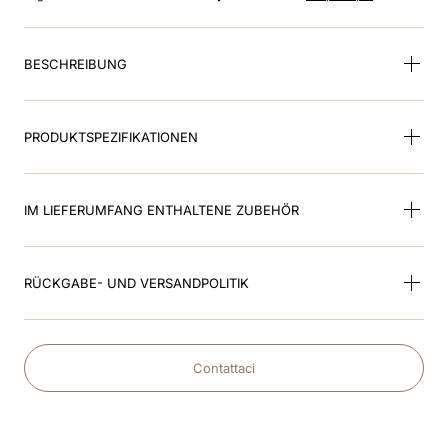
8
.
glänzend
9
.
helm
BESCHREIBUNG
10
.
smart nova polo star
PRODUKTSPEZIFIKATIONEN
IM LIEFERUMFANG ENTHALTENE ZUBEHÖR
RÜCKGABE- UND VERSANDPOLITIK
Contattaci