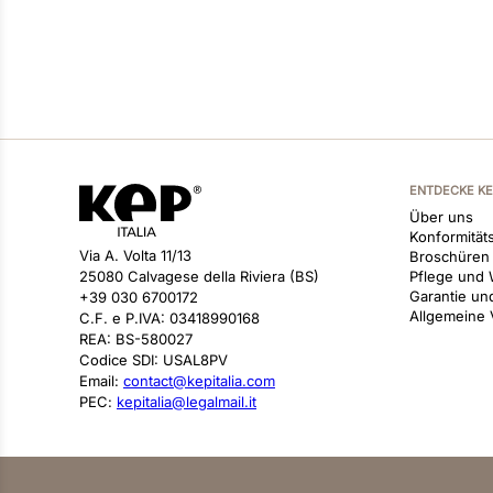
ENTDECKE K
Über uns
Konformitäts
Via A. Volta 11/13
Broschüren
25080 Calvagese della Riviera (BS)
Pflege und 
Garantie un
+39 030 6700172
Allgemeine
C.F. e P.IVA: 03418990168
REA: BS-580027
Codice SDI: USAL8PV
Email:
contact@kepitalia.com
PEC:
kepitalia@legalmail.it