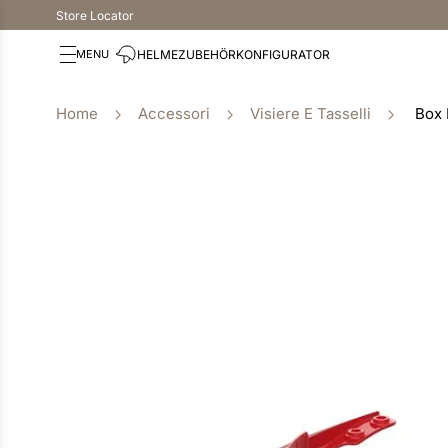
Store Locator
HELME
ZUBEHÖR
KONFIGURATOR
Accessori
Visiere E Tasselli
Box 