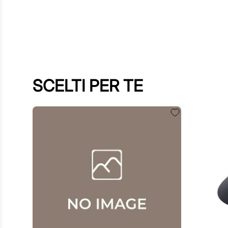
SCELTI PER TE
60
,
00
€