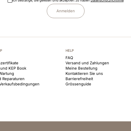
Ich bestätige, die gelesen und akzeptiert zu haben
Datenschutzrichtlinie
Anmelden
EP
HELP
FAQ
zertifikate
Versand und Zahlungen
 und KEP Book
Meine Bestellung
Wartung
Kontaktieren Sie uns
d Reparaturen
Barrierefreiheit
 Verkaufsbedingungen
Grössenguide