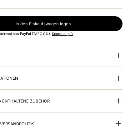
In den Einkaufswagen legen
interessi con
PayPal
(TAEG 0%).
Scopri di più
KATIONEN
G ENTHALTENE ZUBEHÖR
VERSANDPOLITIK