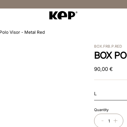
Polo Visor - Metal Red
BOX.FRB.P.RED
BOX PO
90
,
00
€
L
Quantity
－
＋