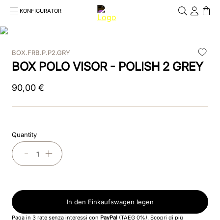
KONFIGURATOR
Cosa stai cercando?
Cancella
BOX.FRB.P.P2.GRY
TOP SEARCHES
BOX POLO VISOR - POLISH 2 GREY
1
.
kep cromo 2 0
90
,
00
€
2
.
kep
3
.
inserti
Quantity
4
.
nova
－
＋
5
.
casco
6
.
kep nero
In den Einkaufswagen legen
7
.
cromo
Paga in 3 rate senza interessi con
PayPal
(TAEG 0%).
Scopri di più