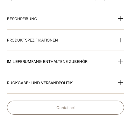
8
.
nebula
9
.
visor
BESCHREIBUNG
10
.
kep cromo
PRODUKTSPEZIFIKATIONEN
IM LIEFERUMFANG ENTHALTENE ZUBEHÖR
RÜCKGABE- UND VERSANDPOLITIK
Contattaci