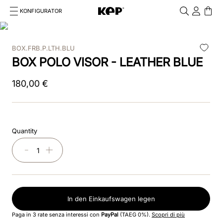
KONFIGURATOR
Cosa stai cercando?
Cancella
BOX.FRB.P.LTH.BLU
TOP SEARCHES
BOX POLO VISOR - LEATHER BLUE
1
.
reithelm
180
,
00
€
2
.
box
3
.
chromo 2
Quantity
4
.
visiera polo
－
＋
5
.
verona
6
.
star
In den Einkaufswagen legen
7
.
textil
Paga in 3 rate senza interessi con
PayPal
(TAEG 0%).
Scopri di più
8
.
glänzend