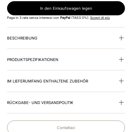
In den Einkaufswagen legen
9
.
smart nova polo star
Paga in 3 rate senza interessi con
PayPal
(TAEG 0%).
Scopri di più
10
.
kep inlay smart nova
BESCHREIBUNG
PRODUKTSPEZIFIKATIONEN
IM LIEFERUMFANG ENTHALTENE ZUBEHÖR
RÜCKGABE- UND VERSANDPOLITIK
Contattaci