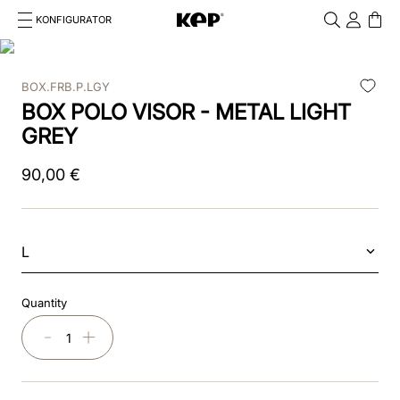
KONFIGURATOR
Cosa stai cercando?
Cancella
BOX.FRB.P.LGY
TOP SEARCHES
BOX POLO VISOR - METAL LIGHT
1
.
smart nova
GREY
2
.
nova
90
,
00
€
3
.
reithelm
4
.
box
L
5
.
pink
Quantity
6
.
chromo 2
－
＋
7
.
helm
8
.
glänzend