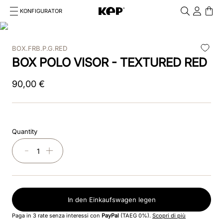
KONFIGURATOR
Cosa stai cercando?
Cancella
BOX.FRB.P.G.RED
TOP SEARCHES
BOX POLO VISOR - TEXTURED RED
1
.
kep cromo 2 0
90
,
00
€
2
.
kep
3
.
inserti
Quantity
4
.
nova
－
＋
5
.
casco
6
.
kep nero
In den Einkaufswagen legen
7
.
cromo
Paga in 3 rate senza interessi con
PayPal
(TAEG 0%).
Scopri di più
8
.
visor