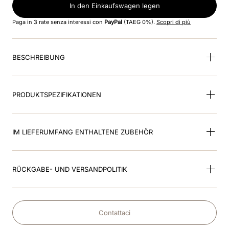
8
.
glänzend
In den Einkaufswagen legen
Paga in 3 rate senza interessi con
PayPal
(TAEG 0%).
Scopri di più
9
.
smart nova polo star
10
.
kep inlay smart nova
BESCHREIBUNG
PRODUKTSPEZIFIKATIONEN
IM LIEFERUMFANG ENTHALTENE ZUBEHÖR
RÜCKGABE- UND VERSANDPOLITIK
Contattaci