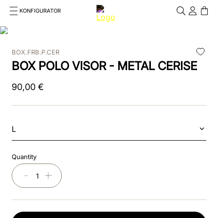
KONFIGURATOR
Cosa stai cercando?
Cancella
BOX.FRB.P.CER
TOP SEARCHES
BOX POLO VISOR - METAL CERISE
1
.
smart nova
90
,
00
€
2
.
nova
3
.
reithelm
L
4
.
box
Quantity
5
.
pink
－
＋
6
.
chromo 2
7
.
helm