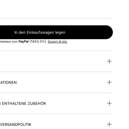
In den Einkaufswagen legen
interessi con
PayPal
(TAEG 0%).
Scopri di più
KATIONEN
G ENTHALTENE ZUBEHÖR
VERSANDPOLITIK