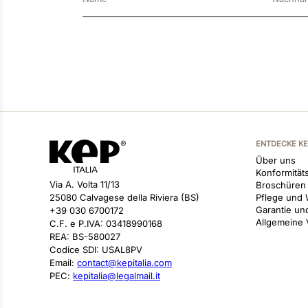
ENTDECKE K
Über uns
Konformitäts
Via A. Volta 11/13
Broschüren
25080 Calvagese della Riviera (BS)
Pflege und 
Garantie un
+39 030 6700172
Allgemeine
C.F. e P.IVA: 03418990168
REA: BS-580027
Codice SDI: USAL8PV
Email:
contact@kepitalia.com
PEC:
kepitalia@legalmail.it