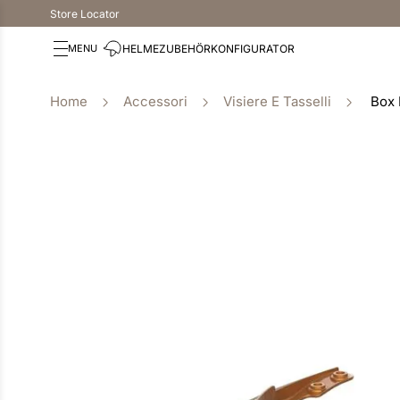
Store Locator
HELME
ZUBEHÖR
KONFIGURATOR
Accessori
Visiere E Tasselli
Box 