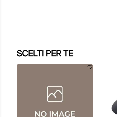
SCELTI PER TE
60
,
00
€