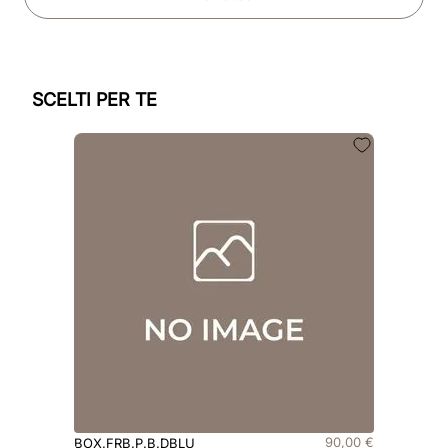
SCELTI PER TE
90
,
00
€
BOX.FRB.P.B.DBLU