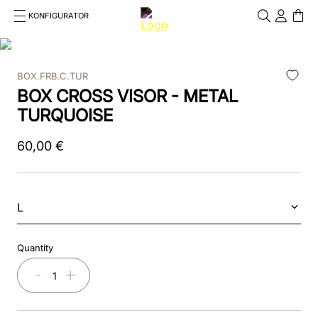
KONFIGURATOR
Cosa stai cercando?
Cancella
BOX.FRB.C.TUR
TOP SEARCHES
BOX CROSS VISOR - METAL
1
.
reithelm
TURQUOISE
2
.
box
60
,
00
€
3
.
chromo 2
4
.
visiera polo
L
5
.
glänzend
Quantity
6
.
helm
－
＋
7
.
smart nova polo star