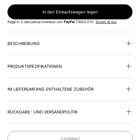
8
.
kep inlay smart nova
In den Einkaufswagen legen
9
.
inserto fronte
Paga in 3 rate senza interessi con
PayPal
(TAEG 0%).
Scopri di più
10
.
glänzend schwarz
BESCHREIBUNG
PRODUKTSPEZIFIKATIONEN
IM LIEFERUMFANG ENTHALTENE ZUBEHÖR
RÜCKGABE- UND VERSANDPOLITIK
Contattaci